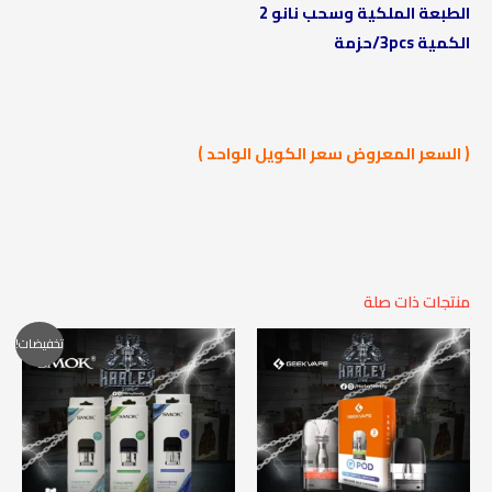
الطبعة الملكية وسحب نانو 2
الكمية 3pcs/حزمة
( السعر المعروض سعر الكويل الواحد )
منتجات ذات صلة
السعر
السعر
تخفيضات!
الأصلي
الحالي
هو:
هو:
200,00 EGP.
240,00 EGP.