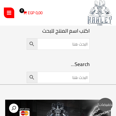
خطي
لى
EGP
0,00
لمحتوى
اكتب اسم المنتج للبحث
Search…
السعر
السعر
كمية VOOPOO Vinci Series V2 Cartridge
تخفيضات!
الأصلي
الحالي