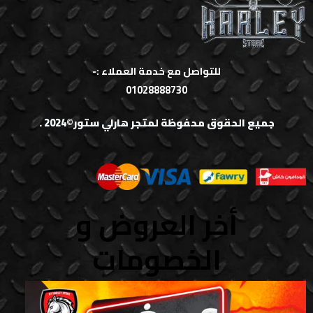
للتواصل مع خدمة العملاء :-
01028888730
جميع الحقوق محفوظة لمتجر هارلي ستور©2024 .
أخر العروض و
الخصومات