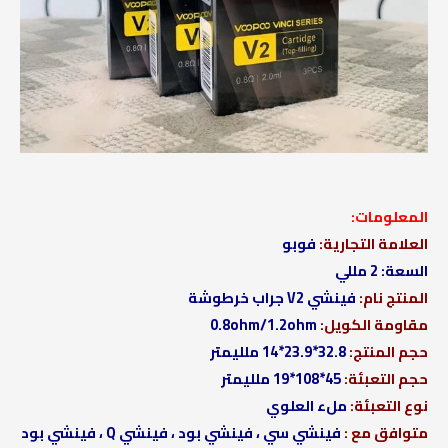
المعلومات:
العلامة التجارية:
فوبو
السعة: 2 مللي
المنتج نام:
فينشي V2 جراب خرطوشة
مقاومة الكويل:
0.8ohm/1.2ohm
حجم المنتج:
32.8*23.9*14 ملليمتر
حجم التعبئة:
45*108*19 ملليمتر
نوع التعبئة:
ملء العلوي
متوافق مع :
فينشي سي ، فينشي بود ، فينشي Q ، فينشي بود