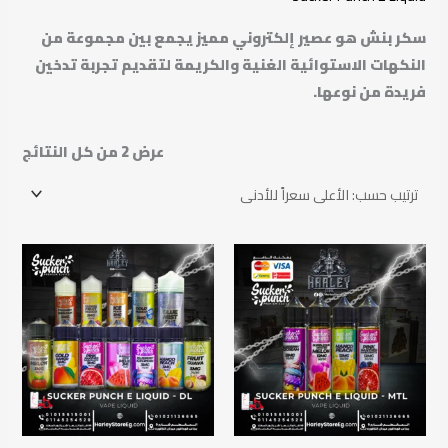
سكر بنش هو عصير إلكتروني مميز يجمع بين مجموعة من
النكهات الاستوائية الغنية والكريمة لتقديم تجربة تدخين
فريدة من نوعها.
عرض ⁦2⁩ من كل النتائج