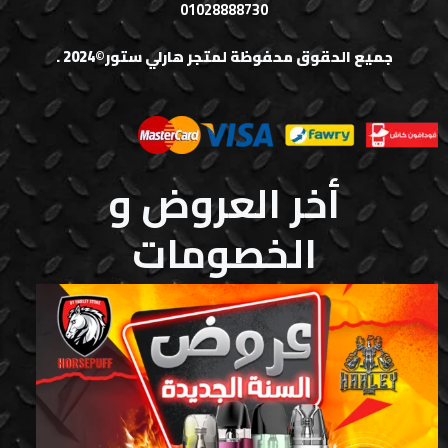
01028888730
جميع الحقوق محفوظة لمتجر هارلي ستور©2024 .
أخر العروض و
الخصومات