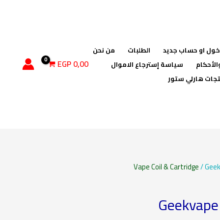
ول او حساب جديد
الطلبات
من نحن
EGP
0,00
الأحكام
سياسة إسترجاع الاموال
جات هارلي ستور
السعر
كمية Geekvape G Series Coils
Vape Coil & Cartridge
/ Geek
ي
الحالي
Geekvape 
هو: