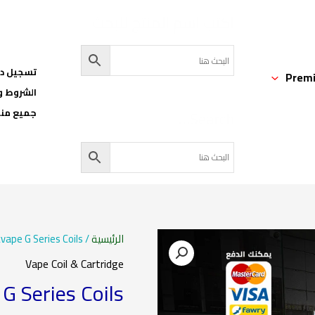
اكتب اسم المنتج للبحث
تسجيل دخ
Premi
الشروط و
Search…
جميع منت
السعر
الرئيسية
/
vape G Series Coils
Vape Coil & Cartridge
الأصل
G Series Coils
هو: