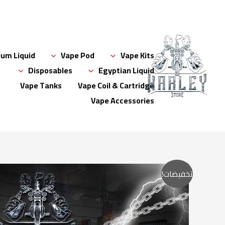
خطي
لى
لمحتوى
um Liquid
Vape Pod
Vape Kits
Disposables
Egyptian Liquid
Vape Tanks
Vape Coil & Cartridge
Vape Accessories
تخفيضات!