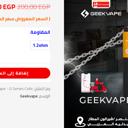
0
EGP
200,00
EGP
0,00 EGP.
( السعر المعروض سعر الك
المقاومة
1.2ohm
إضافة إلى الس
رمز المنتج:
pe - G Series Coils
الوسم:
Geekvape