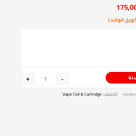
175,0
175,00 EGP.
20
ويل الواحد )
لة
+
-
Geekva
التصنيف:
Vape Coil & Cartridge