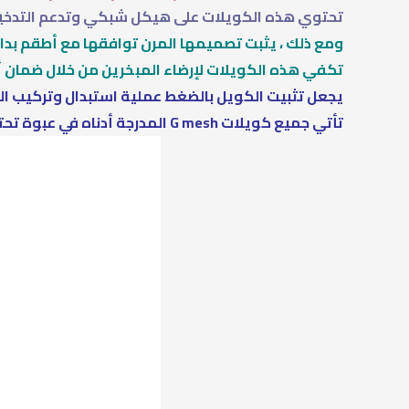
تحتوي هذه الكويلات على هيكل شبكي وتدعم التدخين با
ومع ذلك ، يثبت تصميمها المرن توافقها مع أطقم بداية GeekVape المستقبلية. بفضل عنصر التسخين الشبكي thal
تكفي هذه الكويلات لإرضاء المبخرين من خلال ضمان أ
يجعل تثبيت الكويل بالضغط عملية استبدال وتركيب ال
تأتي جميع كويلات G mesh المدرجة أدناه في عبوة تحتوي على 5 قطع.