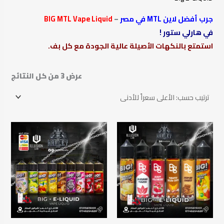
جرب أفضل لاين MTL في مصر
–
BIG MTL Vape Liquid
في هارلي ستور !
استمتع بالنكهات الأصيلة عالية الجودة مع كل بف.
عرض ⁦3⁩ من كل النتائج
نطاق
السعر:
من
خلال