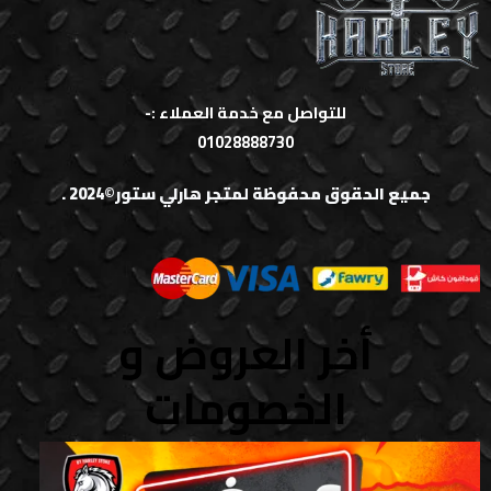
للتواصل مع خدمة العملاء :-
01028888730
جميع الحقوق محفوظة لمتجر هارلي ستور©2024 .
أخر العروض و
الخصومات