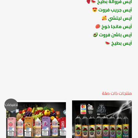
آيس فروالة بطيخ
آيس جريب فروت
آيس ليتشي
آيس مانجا خوخ
آيس باشن فروت
آيس بطيخ
منتجات ذات صلة
تخفيضات!