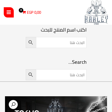
خطي
لى
EGP
0,00
لمحتوى
اكتب اسم المنتج للبحث
Search…