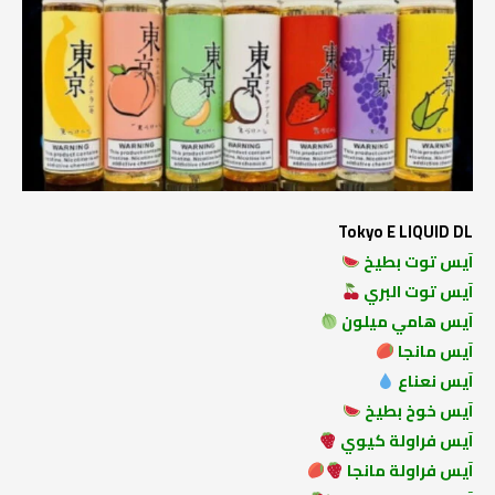
Tokyo E LIQUID DL
آيس توت بطيخ
آيس توت البري
آيس هامي ميلون
آيس مانجا
آيس نعناع
آيس خوخ بطيخ
آيس فراولة كيوي
آيس فراولة مانجا