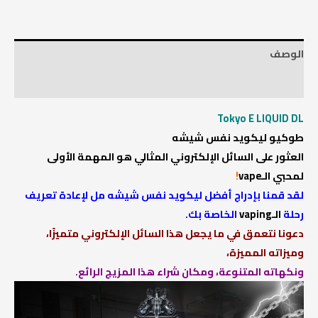
الوصف
معلومات إضافية
Tokyo E LIQUID DL
طوكيو ليكويد نفس شيشه
العثور على السائل الإلكتروني المثالي هو المهمة الأولى
لمحبي
الـvape
!
لقد قمنا بإدراج أفضل ليكويد نفس شيشه مل لإعادة تعريف
رحلة
الـvaping
الخاصة بك.
دعونا نتعمق في ما يجعل هذا السائل الإلكتروني متميزًا،
وميزاته المميزة،
ونكهاته المتنوعة، ومكان شراء هذا المزيج الرائع.