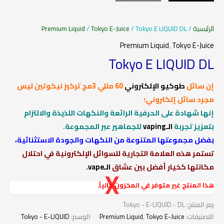
الرئيسية
/
/ Tokyo E LIQUID DL
Tokyo E-Juice
/
Premium Liquid
Premium Liquid
,
Tokyo E-Juice
Tokyo E LIQUID DL
إن سائل
طوكيو الإلكتروني
60 مللي 3مج تركيز نيكوتين ليس
مجرد سائل إلكتروني؛
إنها شهادة على الحرفية الرائعة والنكهات اللذيذة والالتزام
بتعزيز تجربة
الـvaping
للجماهير عبر المجموعة.
بفضل مجموعتها المتنوعة من النكهات والجودة الاستثنائية،
تستمر هذه العلامة التجارية للسوائل الإلكترونية في احتلال
مكانتها كخيار أفضل بين عشاق
الـvape.
هذا المنتج غير متوفر في المخزون حالياً.
رمز المنتج:
Tokyo - E-LIQUID - DL
التصنيفات:
Tokyo E-Juice
,
Premium Liquid
الوسم:
Tokyo - E-LIQUID