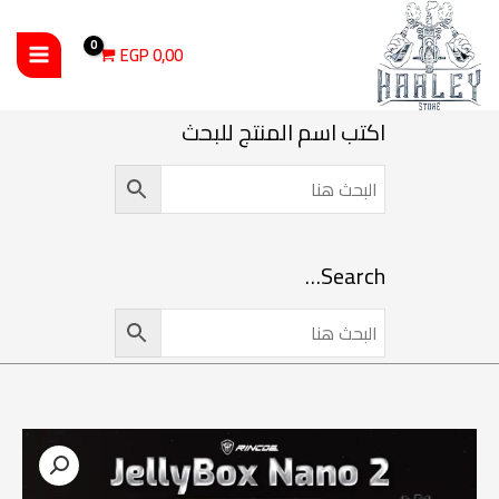
خطي
لى
EGP
0,00
لمحتوى
اكتب اسم المنتج للبحث
Search…