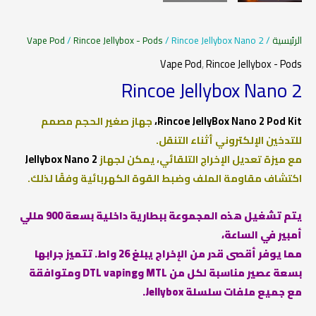
الرئيسية
/
/ Rincoe Jellybox Nano 2
Rincoe Jellybox - Pods
/
Vape Pod
Vape Pod
,
Rincoe Jellybox - Pods
Rincoe Jellybox Nano 2
Rincoe JellyBox Nano 2 Pod Kit،
جهاز صغير الحجم مصمم
للتدخين الإلكتروني أثناء التنقل.
مع ميزة تعديل الإخراج التلقائي، يمكن لجهاز
Jellybox Nano 2
اكتشاف مقاومة الملف وضبط القوة الكهربائية وفقًا لذلك.
يتم تشغيل هذه المجموعة ببطارية داخلية بسعة 900 مللي
أمبير في الساعة،
مما يوفر أقصى قدر من الإخراج يبلغ 26 واط. تتميز جرابها
بسعة عصير مناسبة لكل من MTL وDTL vaping ومتوافقة
مع جميع ملفات سلسلة Jellybox.