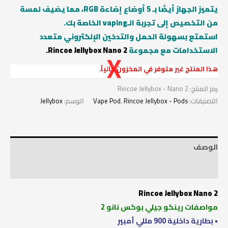
يتميز الجهاز أيضًا بـ 5 أوضاع إضاءة RGB، مما يضيف لمسة
من التخصيص إلى تجربة الـvaping الخاصة بك.
استمتع بسهولة الحمل والتدخين الإلكتروني متعدد
الاستخدامات مع مجموعة
Rincoe Jellybox Nano 2.
هذا المنتج غير متوفر في المخزون حالياً.
رمز المنتج:
Rincoe Jellybox - Nano 2
التصنيفات:
Rincoe Jellybox - Pods
,
Vape Pod
الوسم:
Jellybox
الوصف
معلومات إضافية
Rincoe Jellybox Nano 2
مواصفات رينكو جيلي بوكس نانو 2
• بطارية داخلية 900 مللي أمبير