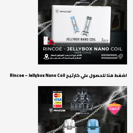
اضغط هنا للحصول علي كارتيج Rincoe – Jellybox Nano Coil