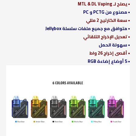
• يصلح لـ MTL & DL Vaping
• مصنوع من PCTG و PC
• سعة الكارتيج 2 مللي
• متوافق مع جميع ملفات سلسلة Jellybox
• تعديل الإخراج التلقائي
• سهولة الحمل
• أقصى إخراج 26 واط
• 5 أوضاع إضاءة RGB