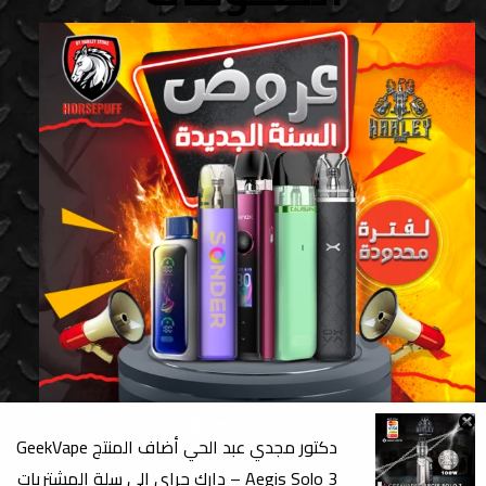
دكتور مجدي عبد الحي
أضاف المنتج
GeekVape
Aegis Solo 3 – دارك جراي
إلي سلة المشتريات