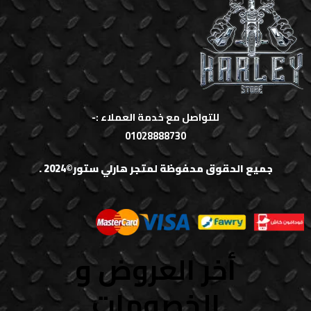
للتواصل مع خدمة العملاء :-
01028888730
جميع الحقوق محفوظة لمتجر هارلي ستور©2024 .
أخر العروض و
الخصومات