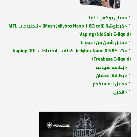
1 × جيلي بوكس نانو II
1 × خرطوشة (Mesh Jellybox Nano 1.0Ω coil) – لاحتياجات MTL
Vaping (Nic Salt E-liquid)
1 × كابل شحن من النوع C
1 × شبكة Jellybox Nano 0.5 لفائف – لاحتياجات Vaping RDL
(Freebase E-liquid)
1 × بطاقة شهادة
1 × بطاقة الضمان
1 × دليل المستخدم
1 × الحبل