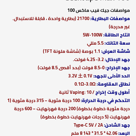
مواصفات
جيك فيب ماكس 100
مواصفات البطارية:
21700 (بطارية واحدة ، قابلة للاستبدال.
غير مدرجة)
انتاج الطاقة:
5W-100W
سعة التانك:
5.5 مللي
شاشة العرض:
1.1 بوصة (شاشة ملونة TFT)
جهد الإدخال:
3.2- 4.25 فولت.
جهد الإخراج:
0-8.5 فولت (بحد أقصى 8.5 فولت)
الحد الأدنى للجهد:
3.2V 土 0.1V
نطاق المقاومة:
0.1Ω-3.0Ω
أطول وقت إخراج
/ Vaping: 10 ثانية
التحكم في درجة الحرارة:
100 درجة مئوية – 315 درجة مئوية (1
درجة مئوية خطوة بخطوة) 200 درجة فهرنهايت – 600 درجة
فهرنهايت (5 درجات فهرنهايت خطوة بخطوة)
جهد الشاحن:
Type-C 5V / 2A
البعد:
42.06 * 31.5 * 143 8 ملم