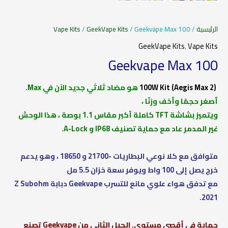
الرئيسية
/
/ Geekvape Max 100
GeekVape Kits
/
Vape Kits
GeekVape Kits
,
Vape Kits
Geekvape Max 100
(Aegis Max 2) 100W Kit
هو مضاد ثلاثي جديد الآن في Max.
أصغر حجمًا وأخف وزنًا ،
ويتميز بشاشة TFT كاملة أكبر مقاس 1.1 بوصة ، هذا الوحش
غير المدمر عاد مع حماية تصنيف IP68 و A-Lock.
متوافق مع كلا نوعي البطاريات -21700 و 18650 ، وهو يدعم
خرج يصل إلى 100 واط ويوفر سعة خزان 5.5 مل
مع تدفق هواء علوي مانع للتسرب Geekvape دبابة Z Subohm
2021.
حماية في أقصى مستوى. الجيل الثاني من Geekvape تصنع