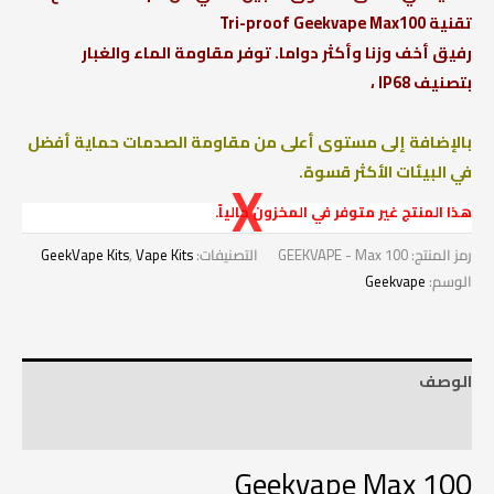
تقنية Tri-proof Geekvape Max100
رفيق أخف وزنا وأكثر دواما. توفر مقاومة الماء والغبار
بتصنيف IP68 ،
بالإضافة إلى مستوى أعلى من مقاومة الصدمات حماية أفضل
في البيئات الأكثر قسوة.
هذا المنتج غير متوفر في المخزون حالياً.
رمز المنتج:
GEEKVAPE - Max 100
التصنيفات:
Vape Kits
,
GeekVape Kits
الوسم:
Geekvape
الوصف
معلومات إضافية
Geekvape Max 100