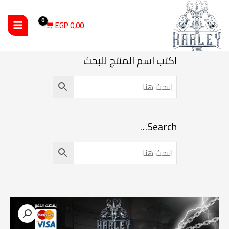
خطي
لى
EGP
0,00
لمحتوى
اكتب اسم المنتج للبحث
Search…