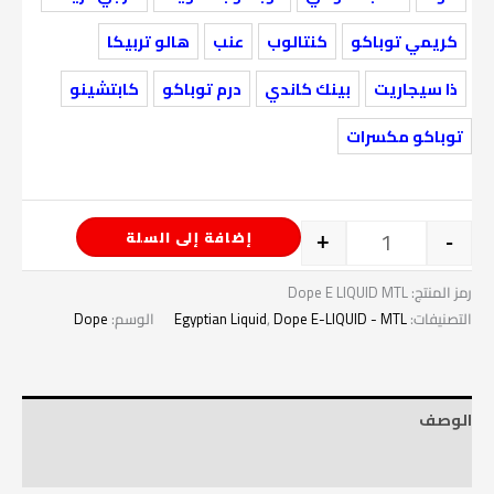
كريمي توباكو
كنتالوب
عنب
هالو تربيكا
ذا سيجاريت
بينك كاندي
درم توباكو
كابتشينو
توباكو مكسرات
إضافة إلى السلة
+
-
رمز المنتج:
Dope E LIQUID MTL
التصنيفات:
Dope E-LIQUID - MTL
,
Egyptian Liquid
الوسم:
Dope
الوصف
معلومات إضافية