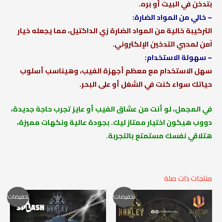
بتدخن في البيت أو بره.
– خالي من المواد الضارة:
التركيبة خالية من المواد الضارة زي الداكتيل، مما يجعله خيار
آمن لمحبي التدخين الإلكتروني.
– سهولة الاستخدام:
سهل الاستخدام مع معظم أجهزة الفيب، وهيناسب أسلوب
حياتك سواء كنت في الشغل أو على البحر.
في المجمل، لو أنت من عشاق الفيب أو عايز تجرب حاجة جديدة،
دووب هيكون اختيار ممتاز ليك. بجودة عالية ونكهات مميزة،
هتلاقي نفسك مستمتع بالتجربة.
منتجات ذات صلة
نطاق
السعر
السعر
تخفيضات!
تخفيضات!
السعر:
الأصلي
الحالي
من
هو:
هو:
165,00 EGP.
180,00 EGP.