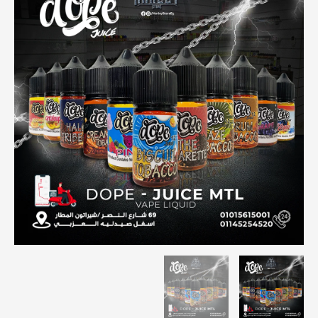
من
خلال