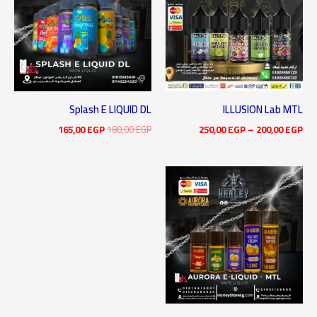
خلال
Splash E LIQUID DL
ILLUSION Lab MTL
165,00
EGP
180,00
EGP
250,00
EGP
–
200,00
EGP
نطاق
السعر:
من
خلال