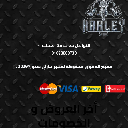
للتواصل مع خدمة العملاء :-
01028888730
جميع الحقوق محفوظة لمتجر هارلي ستور©2024 .
أخر العروض و
الخصومات