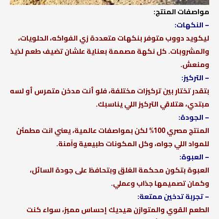
مواصفات المنتج:
– النكهات:
ليكويد دووب متوفر بنكهات متعددة زي الفواكه، الحلويات،
والمشروبات. كل نكهة مصممة بعناية علشان تضيف طعم لذيذ
ومنعش.
– التركيز:
بتقدر تختار بين تركيزات مختلفة، فلو أنت مدخن متمرس أو لسه
مبتدي، هتلاقي التركيز اللي يناسبك.
– الجودة:
المنتج مصري 100% لكن بمواصفات عالمية، يعني انت مطمئن
للمواد اللي جواه، وكل المكونات طبيعية وآمنة.
– العبوة:
العبوة بتكون محكمة الغلق وبتحافظ على جودة السائل،
وكمان تصميمها جذاب وعملي.
– تجربة تدخين ممتعة:
الطعم القوي والمتوازن هيديك إحساس مميز، سواء كنت