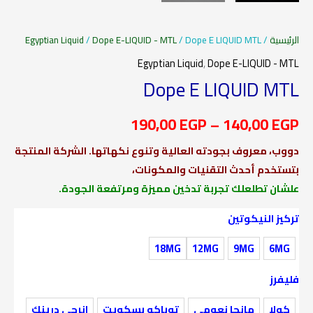
الرئيسية
/
/ Dope E LIQUID MTL
Dope E-LIQUID - MTL
/
Egyptian Liquid
Egyptian Liquid
,
Dope E-LIQUID - MTL
Dope E LIQUID MTL
190,00
EGP
–
140,00
EGP
دووب، معروف بجودته العالية وتنوع نكهاتها. الشركة المنتجة
بتستخدم أحدث التقنيات والمكونات،
علشان تطلعلك تجربة تدخين مميزة ومرتفعة الجودة.
تركيز النيكوتين
18MG
12MG
9MG
6MG
فليفرز
كولا
مانجا نعومي
توباكو بسكويت
انرجي درينك