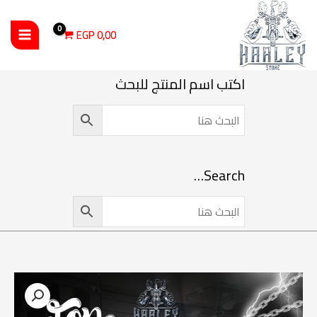
خطي
لى
EGP
0,00
لمحتوى
اكتب اسم المنتج للبحث
Search…
نطاق
كمية Dope E LIQUID MTL
السعر: