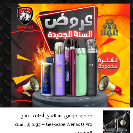
محمود موسى عبدالغني
أضاف المنتج
Geekvape Wenax Q Pro – جولد
إلي سلة
المشتريات