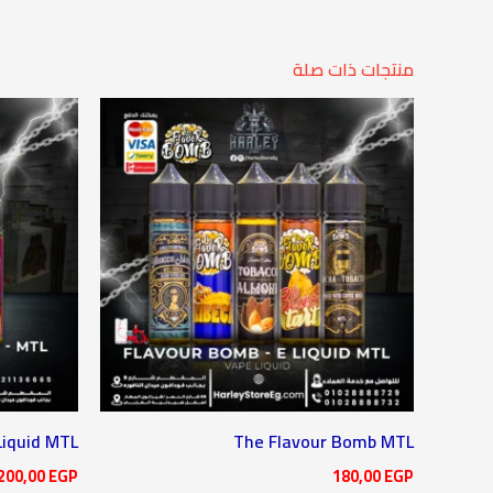
منتجات ذات صلة
Liquid MTL
The Flavour Bomb MTL
200,00
EGP
180,00
EGP