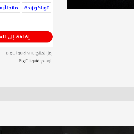
توباكو زبدة
مانجا آي
إضافة إلى الس
رمز المنتج:
Big E liquid MTL
ا
الوسم:
Big E-liquid