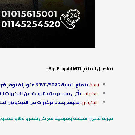
تفاصيل المنتجBig E liquid MTL :
نسبة:
يتمتع بنسبة 50VG/50PG متوازنة توفر ضربة حلق قوية ونكهة غنية.
النكهات:
يأتي بمجموعة متنوعة من النكهات التي
النيكوتين
: متوفر بعدة تركيزات من النيكوتين لت
تجربة تدخين سلسة ومرضية مع كل نفس، وهو مصنوع م