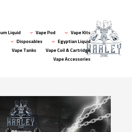
خطي
لى
لمحتوى
um Liquid
Vape Pod
Vape Kits
Disposables
Egyptian Liquid
Vape Tanks
Vape Coil & Cartridge
Vape Accessories