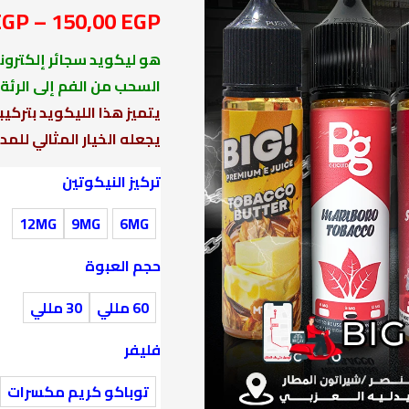
EGP
–
150,00
EGP
هو ليكويد سجائر إلكترون
السحب من الفم إلى الرئة (MTL)
يتميز هذا الليكويد بتركيب
يجعله الخيار المثالي للمد
تركيز النيكوتين
12MG
9MG
6MG
حجم العبوة
60 مللي
30 مللي
فليفر
توباكو كريم مكسرات