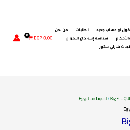
ول او حساب جديد
الطلبات
من نحن
EGP
0,00
الأحكام
سياسة إسترجاع الاموال
جات هارلي ستور
نطاق
Egyptian Liquid
/
Big E-LIQU
Egy
السعر:
Bi
من