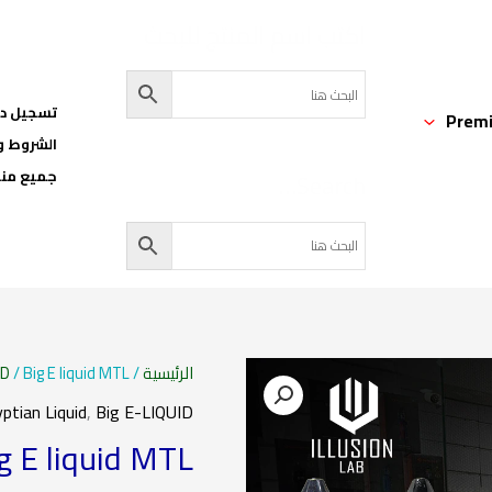
اكتب اسم المنتج للبحث
تسجيل دخ
Premi
الشروط و
Search…
جميع منت
كمية Big E liquid MTL
الرئيسية
/
/ Big E liquid MTL
ID
ptian Liquid
,
Big E-LIQUID
g E liquid MTL