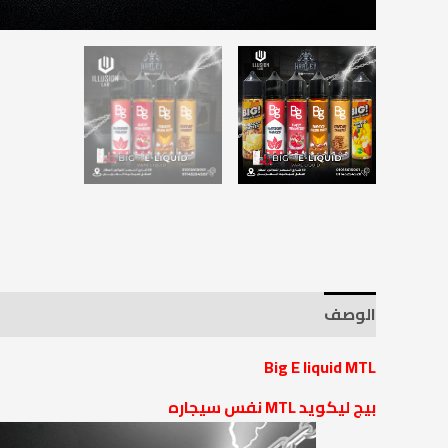
الوصف
معلومات إضافية
Big E liquid MTL
بيج ليكويد MTL نفس سيجاره