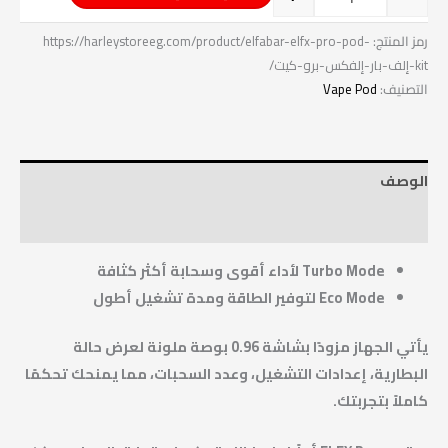
رمز المنتج:
https://harleystoreeg.com/product/elfabar-elfx-pro-pod-
kit-إلف-بار-إلفكس-برو-كيت/
التصنيف:
Vape Pod
الوصف
معلومات إضافية
Turbo Mode لأداء أقوى وسحابة أكثر كثافة
Eco Mode لتوفير الطاقة ومدة تشغيل أطول
يأتي الجهاز مزودًا بشاشة 0.96 بوصة ملونة لعرض حالة
البطارية، إعدادات التشغيل، وعدد السحبات، مما يمنحك تحكمًا
كاملاً بتجربتك.