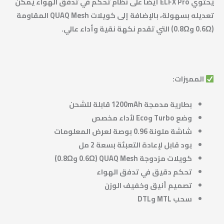
يحتوي ELFX Pro أيضًا على نظام تحكم في تدفق الهواء يمكن
تعديله بسهولة، بالإضافة إلى كويلات QUAQ Mesh المقاومة
(0.6Ω و0.8Ω) التي تقدم نكهة نقية وأداء عالي.
المميزات:
بطارية مدمجة 1200mAh قابلة للشحن
وضع Turbo وEco لأداء مخصص
شاشة ملونة 0.96 بوصة لعرض المعلومات
بود قابل لإعادة التعبئة بسعة 2 مل
كويلات مزدوجة QUAQ Mesh (0.6Ω و0.8Ω)
تحكم دقيق في تدفق الهواء
تصميم أنيق وخفيف الوزن
سحب MTL وDTL