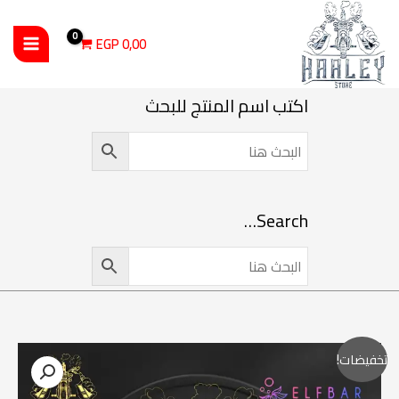
خطي
لى
EGP
0,00
لمحتوى
اكتب اسم المنتج للبحث
Search…
السعر
السعر
كمية Elfabar Elfx Pro Pod Kit إلف بار إلفكس برو كيت
تخفيضات!
الأصلي
الحالي