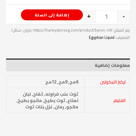
إضافة إلى السلة
+
-
رمز المنتج:
https://harleystoreeg.com/product/baron-mtl-بارون-سائل/
التصنيف:
Egyptian Liquid
معلومات إضافية
تركيز النيكوتين
6مج, 9مج, 12مج
توت عنب فراوله, تفاح, لبان
الفليفر
نعناع, توت بطيخ, مانجو بطيخ,
مانجو, رمان, غزل بنات توت