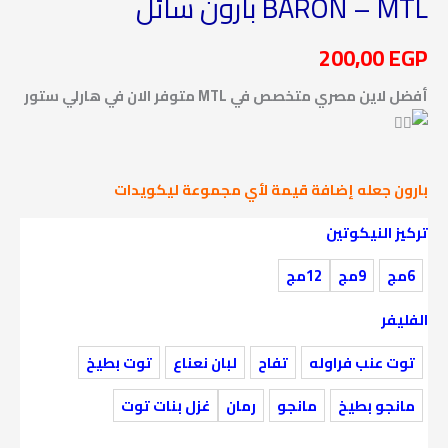
BARON – MTL بارون سائل
200,00
EGP
أفضل لاين مصري متخصص في MTL متوفر الان في هارلي ستور
بارون جعله إضافة قيمة لأي مجموعة ليكويدات
تركيز النيكوتين
6مج
9مج
12مج
الفليفر
توت عنب فراوله
تفاح
لبان نعناع
توت بطيخ
مانجو بطيخ
مانجو
رمان
غزل بنات توت