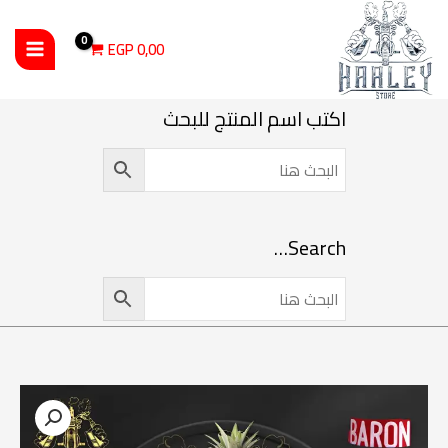
خطي
لى
EGP
0,00
لمحتوى
اكتب اسم المنتج للبحث
Search…
كمية BARON - MTL بارون سائل