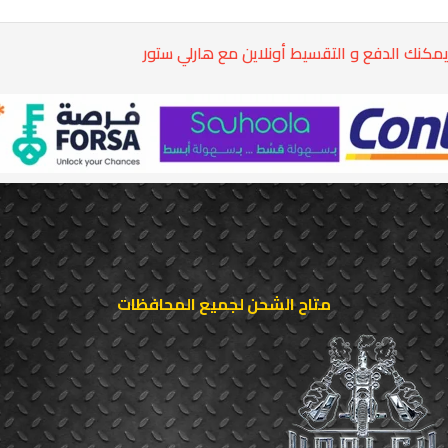
مكنك الدفع و التقسيط أونلاين مع هارلي ستور
متاح الشحن لجميع المحافظات