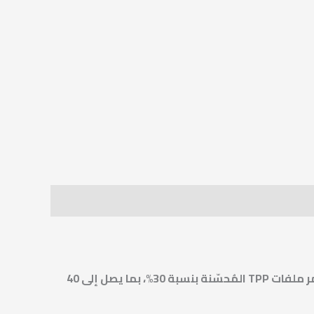
تُنتج ملفات Dual In One Tech 2.0 الشبكية سحبًا أكثر كثافةً ودقةً وتعددًا في الطبقات. بفضل قوة خرج 100 واط، يزداد عمر ملفات TPP المُحسّنة بنسبة 30%، بما يصل إلى 40