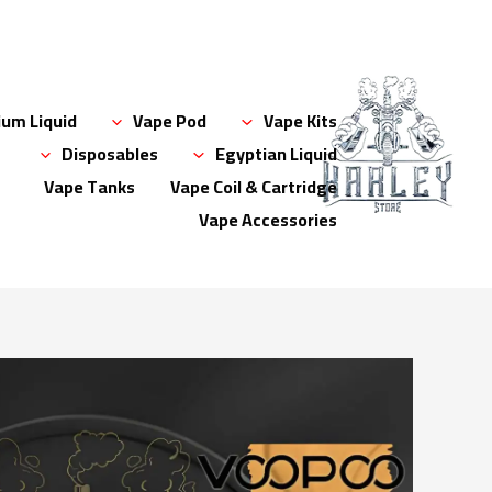
خطي
لى
لمحتوى
um Liquid
Vape Pod
Vape Kits
Disposables
Egyptian Liquid
Vape Tanks
Vape Coil & Cartridge
Vape Accessories