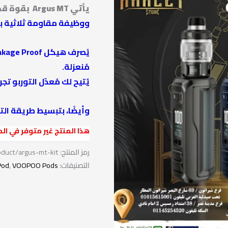
يأتي Argus MT بقوة قصوى تبلغ 100 وات وسعة 6.5 مل
ووظيفة مقاومة ثلاثية بتصني
مُنعزلة.
يُتيح لك مُعدّل التوربو تجرب
وأيضًا، بتبسيط طريقة الت
هذا المنتج غير متوفر في المخ
رمز المنتج:
com/product/argus-mt-kit
التصنيفات:
VOOPOO Pods
,
Pod