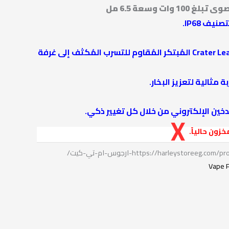
ف IP68.
يُصرف هيكل Crater Leakage Proof المُبتكر المُقاوم للتسرب المُكثف إلى غرفة
ة مثالية لتعزيز البخار.
دخين الإلكتروني من خلال كل تغيير ذكي.
زون حالياً.
https://harleystoreeg.-ارجوس-ام-تي-كيت/
Vape 