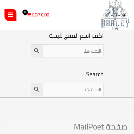
خطي
لى
EGP
0,00
لمحتوى
اكتب اسم المنتج للبحث
Search…
صفحة MailPoet