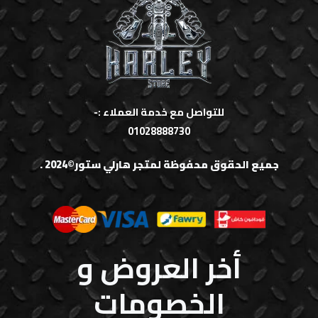
للتواصل مع خدمة العملاء :-
01028888730
جميع الحقوق محفوظة لمتجر هارلي ستور©2024 .
أخر العروض و
الخصومات